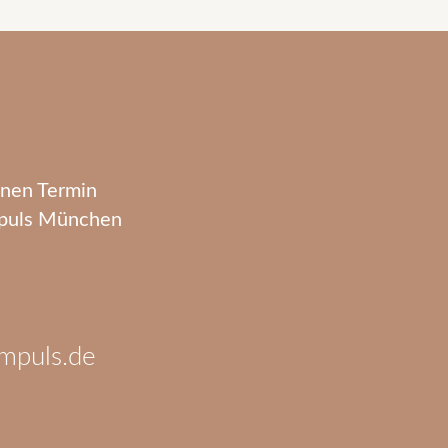
inen Termin
Impuls München
impuls.de