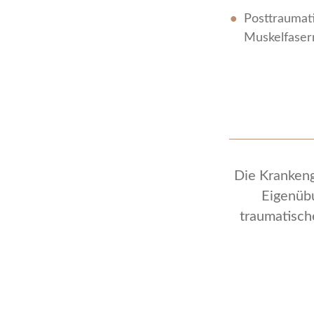
Posttraumati
Muskelfaserr
Die Kranken
Eigenüb
traumatisch