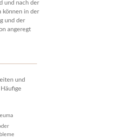
d und nach der
h können in der
g und der
on angeregt
eiten und
 Häufige
heuma
oder
obleme