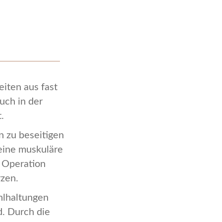
iten aus fast
uch in der
t.
n zu beseitigen
 eine muskuläre
 Operation
zen.
hlhaltungen
d. Durch die